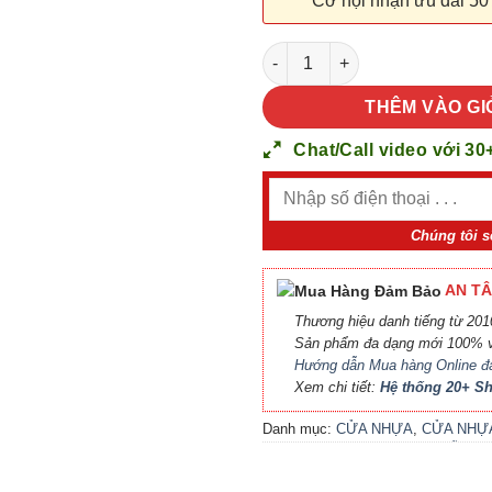
Cơ hội nhận ưu đãi 50
CỬA NHỰA COMPOSITE SGD 2
THÊM VÀO GI
Chat/Call video với 30
Chúng tôi s
AN TÂ
Thương hiệu danh tiếng từ 2010
Sản phẩm đa dạng mới 100% v
Hướng dẫn Mua hàng Online đ
Xem chi tiết:
Hệ thống 20+ 
Danh mục:
CỬA NHỰA
,
CỬA NHỰ
COMPOSITE
,
CỬA NHỰA GỖ
,
CỬ
NHỰA GỖ SUNGYU