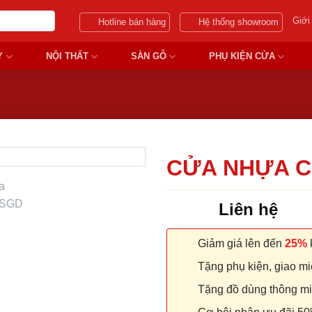
Giới
Hotline bán hàng
Hệ thống showroom
Y
NỘI THẤT
SÀN GỖ
PHỤ KIỆN CỬA
CỬA NHỰA C
Liên hệ
Giảm giá lên đến
25%
k
Tặng phụ kiện, giao miễ
Tặng đồ dùng thông minh