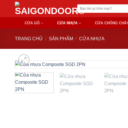
Chuyển
Tìm
đến
kiếm:
nội
CỬA GỖ
CỬA NHỰA
CỬA CHỐNG CHÁ
dung
TRANG CHỦ
/
SẢN PHẨM
/
CỬA NHỰA