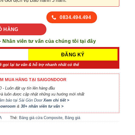
% Gói dịch vụ Bảo hành 5 năm.
PN số lượng
0834.494.494
Ỏ HÀNG
+ Nhân viên tư vấn của chúng tôi tại đây
ẽ gọi lại tư vấn & hỗ trợ nhanh nhất có thể
M MUA HÀNG TẠI SAIGONDOOR
 - Luôn đặt uy tín lên hàng đầu
à luôn được cập nhật những xu hướng mới nhất
ảm bảo tại Sài Gòn Door
Xem chi tiết >
Showroom
&
30+ nhân viên tư vấn >
A
Thẻ:
Bảng giá cửa Composite
,
Bảng giá
A
cửa nhựa Compsite
,
Báo giá cửa nhựa
Composite
,
Cửa nhựa Composite giá bao