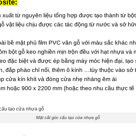
site:
 xuất từ nguyên liệu tổng hợp được tạo thành từ bộ
 gỗ vật liệu chịu được các tác động từ nước và sở h
i bề mặt phủ film PVC vân gỗ với màu sắc khác n
 bột gỗ keo nghiền mịn trộn đều với hạt nhựa và m
keo đặc biệt và được ép bằng máy móc hiện đại, tạo
, đắp phào chỉ nổi, thêm ô kính …tùy thuộc vào sở 
p cửa kín khít và đóng cửa nhẹ nhàng êm ái
m hoặc 900 x 2200 mm (hoặc theo nhu cầu thực tế 
Mặt cắt góc cấu tạo cửa nhựa gỗ