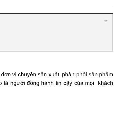
nhiêu
,
Cửa nhựa composite là gì
,
Cửa
nhựa composite TPHCM
,
Cửa nhựa gỗ
composite có tốt không
,
Đánh giá cửa
nhựa composite
,
Địa chỉ bán cửa nhựa
giả gỗ chất lượng
,
Nhược điểm của
nhựa composite
,
Nơi bán cửa nhựa
Composite
,
Nơi bán cửa nhựa
Composite uy tín
,
Sản xuất cửa nhựa
composite
đơn vị chuyên sản xuất, phân phối sản phẩm
o là người đồng hành tin cậy của mọi khách