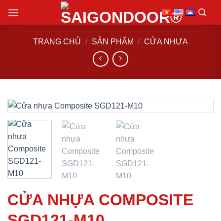
Chuyển
đến
nội
TRANG CHỦ
/
SẢN PHẨM
/
CỬA NHỰA
dung
CỬA NHỰA COMPOSITE
SGD121-M10