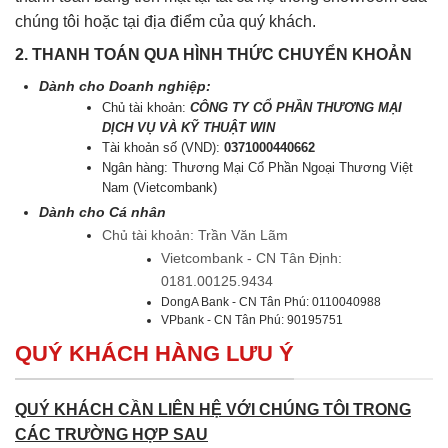
chúng tôi hoặc tại địa điểm của quý khách.
2. THANH TOÁN QUA HÌNH THỨC CHUYỂN KHOẢN
Dành cho Doanh nghiệp:
Chủ tài khoản:
CÔNG TY CỔ PHẦN THƯƠNG MẠI
DỊCH VỤ VÀ KỸ THUẬT WIN
Tài khoản số (VND):
0371000440662
Ngân hàng: Thương Mại Cổ Phần Ngoại Thương Việt
Nam (Vietcombank)
Dành cho Cá nhân
Chủ tài khoản: Trần Văn Lãm
Vietcombank - CN Tân Định:
0181.00125.9434
DongA Bank - CN Tân Phú: 0110040988
VPbank - CN Tân Phú: 90195751
QUÝ KHÁCH HÀNG LƯU Ý
QUÝ KHÁCH CẦN LIÊN HỆ VỚI CHÚNG TÔI TRONG
CÁC TRƯỜNG HỢP SAU