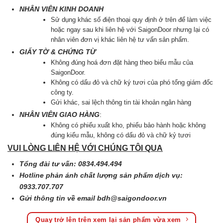
NHÂN VIÊN KINH DOANH
Sử dụng khác số điện thoại quy định ở trên để làm việc
hoặc ngay sau khi liên hệ với SaigonDoor nhưng lại có
nhân viên đơn vị khác liên hệ tư vấn sản phẩm.
GIẤY TỜ & CHỨNG TỪ
Không đúng hoá đơn đặt hàng theo biểu mẫu của
SaigonDoor.
Không có dấu đỏ và chữ ký tươi của phó tổng giám đốc
công ty.
Gửi khác, sai lệch thông tin tài khoản ngân hàng
NHÂN VIÊN GIAO HÀNG
:
Không có phiếu xuất kho, phiếu bảo hành hoặc không
đúng kiểu mẫu, không có dấu đỏ và chữ kỷ tươi
VUI LÒNG LIÊN HỆ VỚI CHÚNG TÔI QUA
Tổng đài tư vấn: 0834.494.494
Hotline phản ánh chất lượng sản phẩm dịch vụ:
0933.707.707
Gửi thông tin về email
bdh@saigondoor.vn
Quay trở lên trên xem lại sản phẩm vừa xem