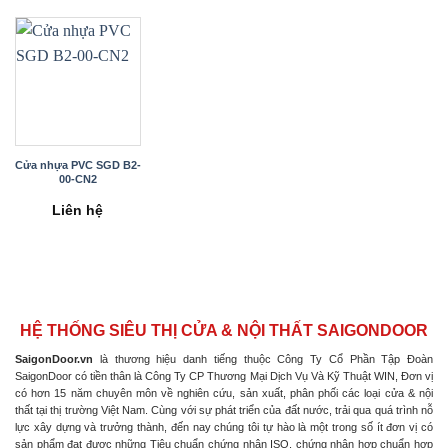
Cửa nhựa PVC SGD B2-
00-CN2
Liên hệ
HỆ THỐNG SIÊU THỊ CỬA & NỘI THẤT SAIGONDOOR
SaigonDoor.vn
là thương hiệu danh tiếng thuộc Công Ty Cổ Phần Tập Đoàn
SaigonDoor có tiền thân là Công Ty CP Thương Mại Dịch Vụ Và Kỹ Thuật WIN, Đơn vị
có hơn 15 năm chuyên môn về nghiên cứu, sản xuất, phân phối các loại cửa & nội
thất tại thị trường Việt Nam. Cùng với sự phát triển của đất nước, trải qua quá trình nỗ
lực xây dựng và trưởng thành, đến nay chúng tôi tự hào là một trong số ít đơn vị có
sản phẩm đạt được những Tiêu chuẩn chứng nhận ISO, chứng nhận hợp chuẩn hợp