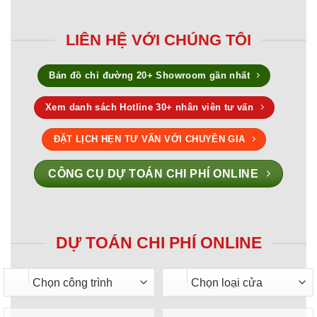
LIÊN HỆ VỚI CHÚNG TÔI
Bản đồ chỉ đường 20+ Showroom gần nhất
Xem danh sách Hotline 30+ nhân viên tư vấn
ĐẶT LỊCH HẸN TƯ VẤN VỚI CHUYÊN GIA
CÔNG CỤ DỰ TOÁN CHI PHÍ ONLINE
DỰ TOÁN CHI PHÍ ONLINE