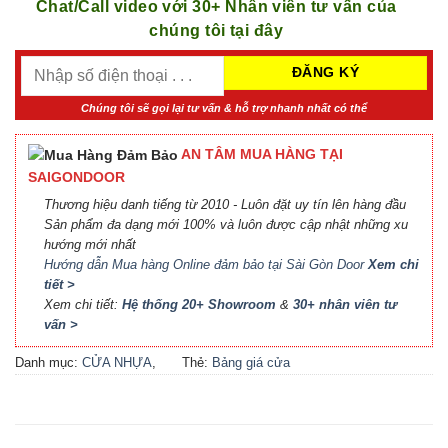
Chat/Call video với 30+ Nhân viên tư vấn của
chúng tôi tại đây
Chúng tôi sẽ gọi lại tư vấn & hỗ trợ nhanh nhất có thể
AN TÂM MUA HÀNG TẠI
SAIGONDOOR
Thương hiệu danh tiếng từ 2010 - Luôn đặt uy tín lên hàng đầu
Sản phẩm đa dạng mới 100% và luôn được cập nhật những xu
hướng mới nhất
Hướng dẫn Mua hàng Online đảm bảo tại Sài Gòn Door
Xem chi
tiết >
Xem chi tiết:
Hệ thống 20+ Showroom
&
30+ nhân viên tư
vấn >
Danh mục:
CỬA NHỰA
,
Thẻ:
Bảng giá cửa
CỬA NHỰA COMPOSITE
,
Composite
,
Bảng giá cửa
CỬA NHỰA GỖ
,
CỬA
nhựa Compsite
,
Báo giá
NHỰA GỖ SUNGYU
cửa nhựa Composite
,
Cửa
nhựa Composite giá bao