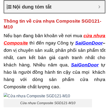
nhiêu
,
Cửa nhựa composite
Nội dung tóm tắt
là gì
,
Cửa nhựa composite
TPHCM
,
Cửa nhựa gỗ
composite có tốt không
,
Thông tin về cửa nhựa Composite SGD121-
Đánh giá cửa nhựa
M10
composite
,
Địa chỉ bán cửa
nhựa giả gỗ chất lượng
,
Nếu bạn đang băn khoăn về nơi mua
cửa nhựa
Nhược điểm của nhựa
Composite
thì đến ngay Công ty
SaiGonDoor
–
composite
,
Nơi bán cửa
nhựa Composite
,
Nơi bán
đơn vị chuyên sản xuất, phân phối sản phẩm tốt
cửa nhựa Composite uy tín
,
nhất, cam kết bán giá cạnh tranh nhất cho
Sản xuất cửa nhựa
composite
khách hàng. Nhiều năm qua,
SaiGonDoor
tự
hào là người đồng hành tin cậy của mọi khách
hàng với dòng sản phẩm cửa nhựa
Composite chất lượng cao.
Cửa nhựa Composite SGD121-M10