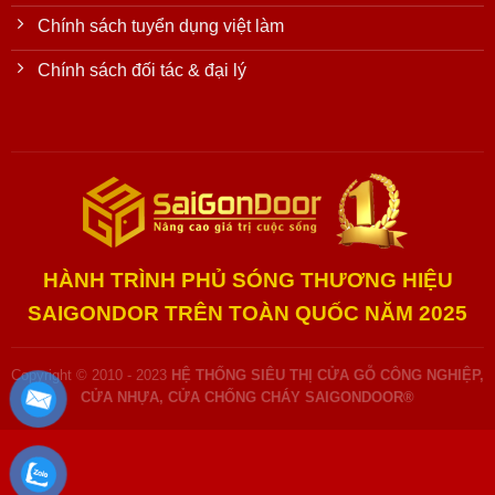
Chính sách tuyển dụng việt làm
Chính sách đối tác & đại lý
HÀNH TRÌNH PHỦ SÓNG THƯƠNG HIỆU
SAIGONDOR TRÊN TOÀN QUỐC NĂM 2025
Copyright © 2010 - 2023
HỆ THỐNG SIÊU THỊ CỬA GỖ CÔNG NGHIỆP,
CỬA NHỰA, CỬA CHỐNG CHÁY SAIGONDOOR®