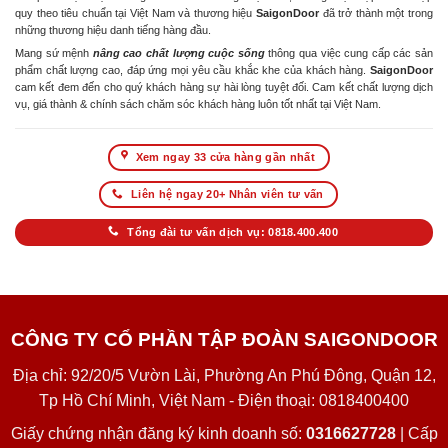
quy theo tiêu chuẩn tại Việt Nam và thương hiệu
SaigonDoor
đã trở thành một trong
những thương hiệu danh tiếng hàng đầu.
Mang sứ mệnh
nâng cao chất lượng cuộc sống
thông qua việc cung cấp các sản
phẩm chất lượng cao, đáp ứng mọi yêu cầu khắc khe của khách hàng.
SaigonDoor
cam kết đem đến cho quý khách hàng sự hài lòng tuyệt đối. Cam kết chất lượng dịch
vụ, giá thành & chính sách chăm sóc khách hàng luôn tốt nhất tại Việt Nam.
Xem ngay 33 cửa hàng gần nhất
Liên hệ ngay 20+ Nhân viên tư vấn
Tổng đài tư vấn dịch vụ: 0818.400.400
CÔNG TY CỔ PHẦN TẬP ĐOÀN SAIGONDOOR
Địa chỉ: 92/20/5 Vườn Lài, Phường An Phú Đông, Quận 12,
Tp Hồ Chí Minh, Việt Nam - Điện thoại: 0818400400
Giấy chứng nhận đăng ký kinh doanh số:
0316627728
| Cấp