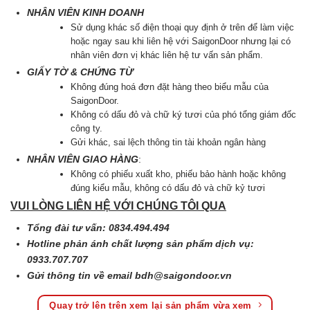
NHÂN VIÊN KINH DOANH
Sử dụng khác số điện thoại quy định ở trên để làm việc
hoặc ngay sau khi liên hệ với SaigonDoor nhưng lại có
nhân viên đơn vị khác liên hệ tư vấn sản phẩm.
GIẤY TỜ & CHỨNG TỪ
Không đúng hoá đơn đặt hàng theo biểu mẫu của
SaigonDoor.
Không có dấu đỏ và chữ ký tươi của phó tổng giám đốc
công ty.
Gửi khác, sai lệch thông tin tài khoản ngân hàng
NHÂN VIÊN GIAO HÀNG
:
Không có phiếu xuất kho, phiếu bảo hành hoặc không
đúng kiểu mẫu, không có dấu đỏ và chữ kỷ tươi
VUI LÒNG LIÊN HỆ VỚI CHÚNG TÔI QUA
Tổng đài tư vấn: 0834.494.494
Hotline phản ánh chất lượng sản phẩm dịch vụ:
0933.707.707
Gửi thông tin về email
bdh@saigondoor.vn
Quay trở lên trên xem lại sản phẩm vừa xem