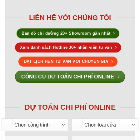
LIÊN HỆ VỚI CHÚNG TÔI
Bản đồ chỉ đường 20+ Showroom gần nhất
Xem danh sách Hotline 30+ nhân viên tư vấn
ĐẶT LỊCH HẸN TƯ VẤN VỚI CHUYÊN GIA
CÔNG CỤ DỰ TOÁN CHI PHÍ ONLINE
DỰ TOÁN CHI PHÍ ONLINE