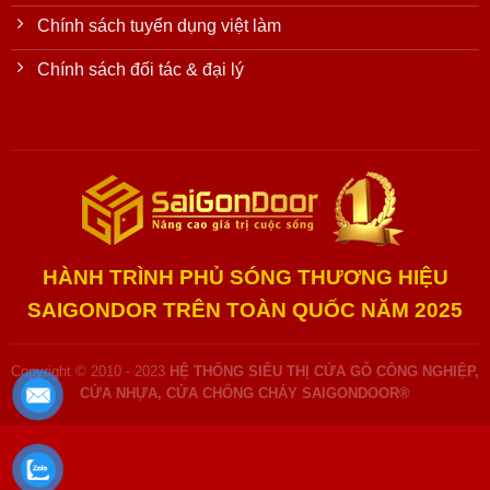
Chính sách tuyển dụng việt làm
Chính sách đối tác & đại lý
HÀNH TRÌNH PHỦ SÓNG THƯƠNG HIỆU
SAIGONDOR TRÊN TOÀN QUỐC NĂM 2025
Copyright © 2010 - 2023
HỆ THỐNG SIÊU THỊ CỬA GỖ CÔNG NGHIỆP,
CỬA NHỰA, CỬA CHỐNG CHÁY SAIGONDOOR®