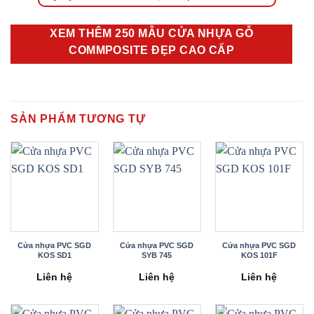
XEM THÊM 250 MẪU CỬA NHỰA GỖ
COMMPOSITE ĐẸP CAO CẤP
SẢN PHẨM TƯƠNG TỰ
Cửa nhựa PVC SGD
Cửa nhựa PVC SGD
Cửa nhựa PVC SGD
KOS SD1
SYB 745
KOS 101F
Liên hệ
Liên hệ
Liên hệ