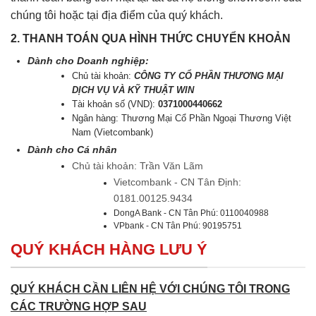
chúng tôi hoặc tại địa điểm của quý khách.
2. THANH TOÁN QUA HÌNH THỨC CHUYỂN KHOẢN
Dành cho Doanh nghiệp:
Chủ tài khoản:
CÔNG TY CỔ PHẦN THƯƠNG MẠI
DỊCH VỤ VÀ KỸ THUẬT WIN
Tài khoản số (VND):
0371000440662
Ngân hàng: Thương Mại Cổ Phần Ngoại Thương Việt
Nam (Vietcombank)
Dành cho Cá nhân
Chủ tài khoản: Trần Văn Lãm
Vietcombank - CN Tân Định:
0181.00125.9434
DongA Bank - CN Tân Phú: 0110040988
VPbank - CN Tân Phú: 90195751
QUÝ KHÁCH HÀNG LƯU Ý
QUÝ KHÁCH CẦN LIÊN HỆ VỚI CHÚNG TÔI TRONG
CÁC TRƯỜNG HỢP SAU