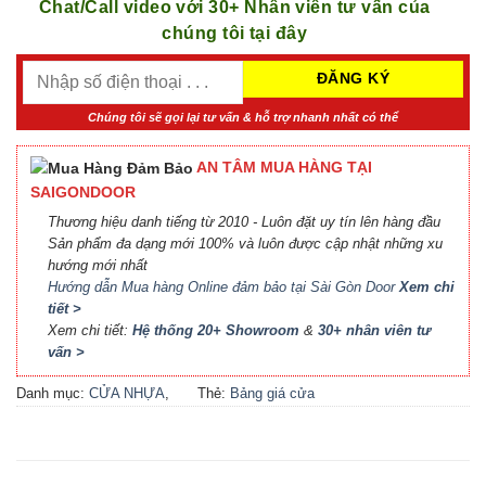
Chat/Call video với 30+ Nhân viên tư vấn của
chúng tôi tại đây
Chúng tôi sẽ gọi lại tư vấn & hỗ trợ nhanh nhất có thể
AN TÂM MUA HÀNG TẠI
SAIGONDOOR
Thương hiệu danh tiếng từ 2010 - Luôn đặt uy tín lên hàng đầu
Sản phẩm đa dạng mới 100% và luôn được cập nhật những xu
hướng mới nhất
Hướng dẫn Mua hàng Online đảm bảo tại Sài Gòn Door
Xem chi
tiết >
Xem chi tiết:
Hệ thống 20+ Showroom
&
30+ nhân viên tư
vấn >
Danh mục:
CỬA NHỰA
,
Thẻ:
Bảng giá cửa
CỬA NHỰA COMPOSITE
,
Composite
,
Bảng giá cửa
CỬA NHỰA GỖ
,
CỬA
nhựa Compsite
,
Báo giá
NHỰA GỖ SUNGYU
cửa nhựa Composite
,
Cửa
nhựa Composite giá bao