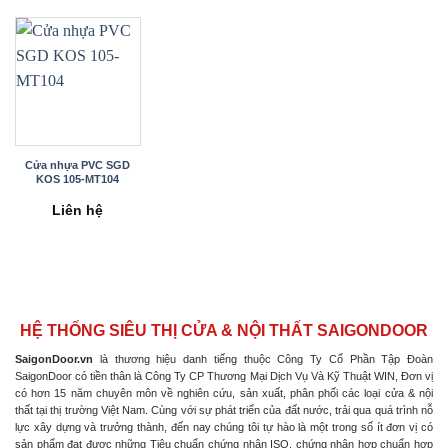
Cửa nhựa PVC SGD
KOS 105-MT104
Liên hệ
HỆ THỐNG SIÊU THỊ CỬA & NỘI THẤT SAIGONDOOR
SaigonDoor.vn
là thương hiệu danh tiếng thuộc Công Ty Cổ Phần Tập Đoàn
SaigonDoor có tiền thân là Công Ty CP Thương Mại Dịch Vụ Và Kỹ Thuật WIN, Đơn vị
có hơn 15 năm chuyên môn về nghiên cứu, sản xuất, phân phối các loại cửa & nội
thất tại thị trường Việt Nam. Cùng với sự phát triển của đất nước, trải qua quá trình nỗ
lực xây dựng và trưởng thành, đến nay chúng tôi tự hào là một trong số ít đơn vị có
sản phẩm đạt được những Tiêu chuẩn chứng nhận ISO, chứng nhận hợp chuẩn hợp