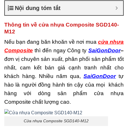
nhiêu
,
Cửa nhựa composite
Nội dung tóm tắt
là gì
,
Cửa nhựa composite
TPHCM
,
Cửa nhựa gỗ
composite có tốt không
,
Thông tin về cửa nhựa Composite SGD140-
Đánh giá cửa nhựa
M12
composite
,
Địa chỉ bán cửa
nhựa giả gỗ chất lượng
,
Nếu bạn đang băn khoăn về nơi mua
cửa nhựa
Nhược điểm của nhựa
Composite
thì đến ngay Công ty
SaiGonDoor
–
composite
,
Nơi bán cửa
nhựa Composite
,
Nơi bán
đơn vị chuyên sản xuất, phân phối sản phẩm tốt
cửa nhựa Composite uy tín
,
nhất, cam kết bán giá cạnh tranh nhất cho
Sản xuất cửa nhựa
composite
khách hàng. Nhiều năm qua,
SaiGonDoor
tự
hào là người đồng hành tin cậy của mọi khách
hàng với dòng sản phẩm cửa nhựa
Composite chất lượng cao.
Cửa nhựa Composite SGD140-M12