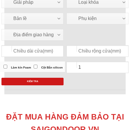
Làm kín Foam
Cột Bắn silicon
KIỂM TRA
ĐẶT MUA HÀNG ĐẢM BẢO TẠI
SAIGONDOOR.VN