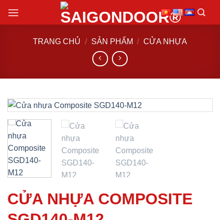
Chuyển
đến
nội
TRANG CHỦ
/
SẢN PHẨM
/
CỬA NHỰA
dung
CỬA NHỰA COMPOSITE
SGD140-M12