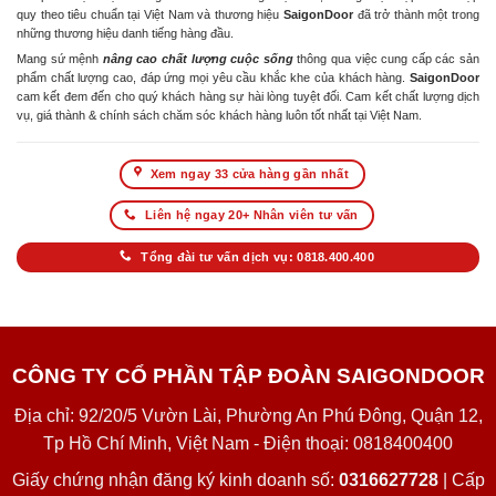
quy theo tiêu chuẩn tại Việt Nam và thương hiệu
SaigonDoor
đã trở thành một trong
những thương hiệu danh tiếng hàng đầu.
Mang sứ mệnh
nâng cao chất lượng cuộc sống
thông qua việc cung cấp các sản
phẩm chất lượng cao, đáp ứng mọi yêu cầu khắc khe của khách hàng.
SaigonDoor
cam kết đem đến cho quý khách hàng sự hài lòng tuyệt đối. Cam kết chất lượng dịch
vụ, giá thành & chính sách chăm sóc khách hàng luôn tốt nhất tại Việt Nam.
Xem ngay 33 cửa hàng gần nhất
Liên hệ ngay 20+ Nhân viên tư vấn
Tổng đài tư vấn dịch vụ: 0818.400.400
CÔNG TY CỔ PHẦN TẬP ĐOÀN SAIGONDOOR
Địa chỉ: 92/20/5 Vườn Lài, Phường An Phú Đông, Quận 12,
Tp Hồ Chí Minh, Việt Nam - Điện thoại: 0818400400
Giấy chứng nhận đăng ký kinh doanh số:
0316627728
| Cấp