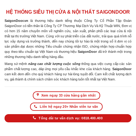
HỆ THỐNG SIÊU THỊ CỬA & NỘI THẤT SAIGONDOOR
SaigonDoor.vn
là thương hiệu danh tiếng thuộc Công Ty Cổ Phần Tập Đoàn
SaigonDoor có tiền thân là Công Ty CP Thương Mại Dịch Vụ Và Kỹ Thuật WIN, Đơn vị
có hơn 15 năm chuyên môn về nghiên cứu, sản xuất, phân phối các loại cửa & nội
thất tại thị trường Việt Nam. Cùng với sự phát triển của đất nước, trải qua quá trình nỗ
lực xây dựng và trưởng thành, đến nay chúng tôi tự hào là một trong số ít đơn vị có
sản phẩm đạt được những Tiêu chuẩn chứng nhận ISO, chứng nhận hợp chuẩn hợp
quy theo tiêu chuẩn tại Việt Nam và thương hiệu
SaigonDoor
đã trở thành một trong
những thương hiệu danh tiếng hàng đầu.
Mang sứ mệnh
nâng cao chất lượng cuộc sống
thông qua việc cung cấp các sản
phẩm chất lượng cao, đáp ứng mọi yêu cầu khắc khe của khách hàng.
SaigonDoor
cam kết đem đến cho quý khách hàng sự hài lòng tuyệt đối. Cam kết chất lượng dịch
vụ, giá thành & chính sách chăm sóc khách hàng luôn tốt nhất tại Việt Nam.
Xem ngay 33 cửa hàng gần nhất
Liên hệ ngay 20+ Nhân viên tư vấn
Tổng đài tư vấn dịch vụ: 0818.400.400