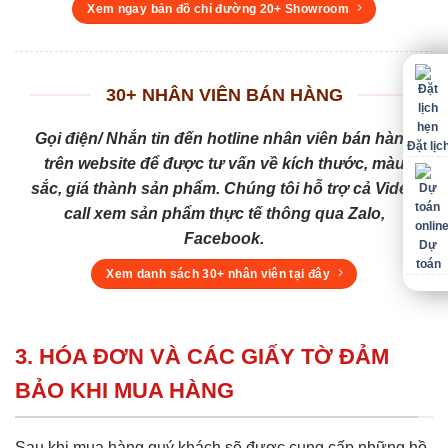
Xem ngay bản đồ chỉ đường 20+ Showroom
30+ NHÂN VIÊN BÁN HÀNG
Gọi điện/ Nhắn tin đến hotline nhân viên bán hàng
Đặt lịc
trên website để được tư vấn về kích thước, màu
sắc, giá thành sản phẩm. Chúng tôi hỗ trợ cả Video
call xem sản phẩm thực tế thông qua Zalo,
Facebook.
Dự
toán
Xem danh sách 30+ nhân viên tại đây
3. HÓA ĐƠN VÀ CÁC GIẤY TỜ ĐẢM
BẢO KHI MUA HÀNG
Sau khi mua hàng quý khách sẽ được cung cấp những hồ