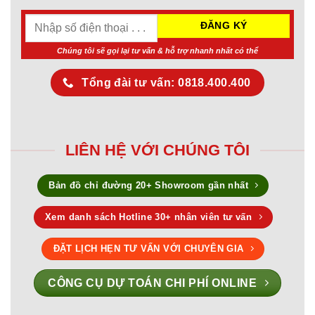
Chúng tôi sẽ gọi lại tư vấn & hỗ trợ nhanh nhất có thể
Tổng đài tư vấn: 0818.400.400
LIÊN HỆ VỚI CHÚNG TÔI
Bản đồ chỉ đường 20+ Showroom gần nhất
Xem danh sách Hotline 30+ nhân viên tư vấn
ĐẶT LỊCH HẸN TƯ VẤN VỚI CHUYÊN GIA
CÔNG CỤ DỰ TOÁN CHI PHÍ ONLINE