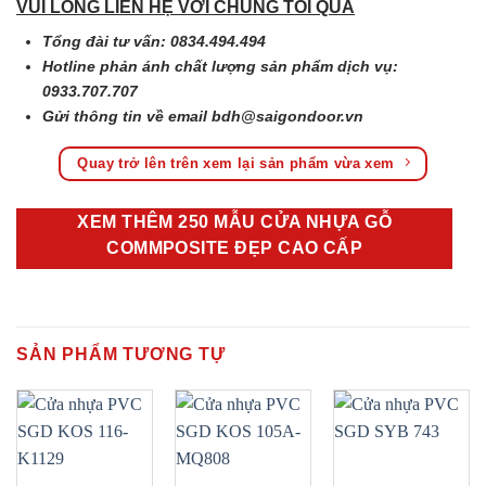
VUI LÒNG LIÊN HỆ VỚI CHÚNG TÔI QUA
Tổng đài tư vấn: 0834.494.494
Hotline phản ánh chất lượng sản phẩm dịch vụ:
0933.707.707
Gửi thông tin về email
bdh@saigondoor.vn
Quay trở lên trên xem lại sản phẩm vừa xem
XEM THÊM 250 MẪU CỬA NHỰA GỖ
COMMPOSITE ĐẸP CAO CẤP
SẢN PHẨM TƯƠNG TỰ