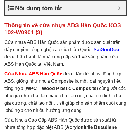
nhựa ABS Hàn Quốc là gì
,
Nội dung tóm tắt
Cửa nhựa ABS Hàn Quốc
tại TP Vĩnh
,
Cửa nhựa ABS
Hàn Quốc tại TPHCM
,
Cửa
Thông tin về cửa nhựa ABS Hàn Quốc KOS
nhựa ABS KOS
102-W0901 (3)
Cửa nhựa ABS Hàn Quốc sản phẩm được sản xuất trên
dây chuyền công nghệ cao của Hàn Quốc.
SaiGonDoor
được hân hạnh là nhà cung cấp số 1 về sản phẩm cửa
ABS Hàn Quốc tại Việt Nam.
Cửa Nhựa ABS Hàn Quốc
được làm từ nhựa tổng hợp
ABS, giống như nhựa Composite là một loại nguyên liệu
tổng hợp (
WPC – Wood Plastic Composite
) cùng với các
phụ gia như chất tạo màu, chất tạo nối, chất ổn định, chất
gia cường, chất tạo nổi,… sẽ giúp cho sản phẩm cuối cùng
phù hợp cho nhiều hướng ứng dụng.
Cửa Nhựa Cao Cấp ABS Hàn Quốc được sản xuất từ
nhựa tổng hợp đặc biệt ABS (
Acrylonitrile Butadiene