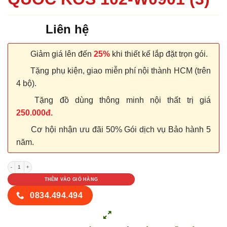
Liên hệ
Giảm giá lên đến
25%
khi thiết kế lắp đặt trọn gói.
Tặng phụ kiện, giao miễn phí nội thành HCM (trên
4 bộ).
Tặng đồ dùng thông minh nội thất trị giá
250.000đ.
Cơ hội nhận ưu đãi 50% Gói dịch vụ Bảo hành 5
năm.
CỬA NHỰA ABS HÀN QUỐC KOS 102-W0901 (3) số lượng
THÊM VÀO GIỎ HÀNG
0834.494.494