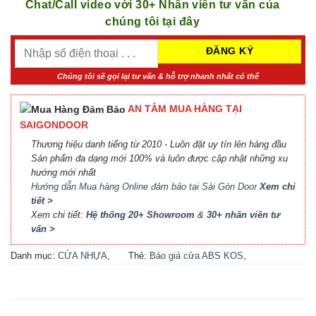
Chat/Call video với 30+ Nhân viên tư vấn của
chúng tôi tại đây
Chúng tôi sẽ gọi lại tư vấn & hỗ trợ nhanh nhất có thể
AN TÂM MUA HÀNG TẠI
SAIGONDOOR
Thương hiệu danh tiếng từ 2010 - Luôn đặt uy tín lên hàng đầu
Sản phẩm đa dạng mới 100% và luôn được cập nhật những xu
hướng mới nhất
Hướng dẫn Mua hàng Online đảm bảo tại Sài Gòn Door
Xem chi
tiết >
Xem chi tiết:
Hệ thống 20+ Showroom
&
30+ nhân viên tư
vấn >
Danh mục:
CỬA NHỰA
,
Thẻ:
Báo giá cửa ABS KOS
,
CỬA NHỰA ABS
,
CỬA
Báo giá cửa nhựa ABS Hàn
NHỰA ABS HÀN QUỐC - 플
Quốc 2021
,
Báo giá cửa
라스틱 문
nhựa ABS Hàn Quốc tại Hà
Nội
,
Cửa ABS KOS
,
Cửa