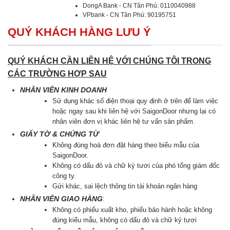
DongA Bank - CN Tân Phú: 0110040988
VPbank - CN Tân Phú: 90195751
QUÝ KHÁCH HÀNG LƯU Ý
QUÝ KHÁCH CẦN LIÊN HỆ VỚI CHÚNG TÔI TRONG
CÁC TRƯỜNG HỢP SAU
NHÂN VIÊN KINH DOANH
Sử dụng khác số điện thoại quy định ở trên để làm việc
hoặc ngay sau khi liên hệ với SaigonDoor nhưng lại có
nhân viên đơn vị khác liên hệ tư vấn sản phẩm.
GIẤY TỜ & CHỨNG TỪ
Không đúng hoá đơn đặt hàng theo biểu mẫu của
SaigonDoor.
Không có dấu đỏ và chữ ký tươi của phó tổng giám đốc
công ty.
Gửi khác, sai lệch thông tin tài khoản ngân hàng
NHÂN VIÊN GIAO HÀNG
:
Không có phiếu xuất kho, phiếu bảo hành hoặc không
đúng kiểu mẫu, không có dấu đỏ và chữ kỷ tươi