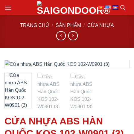
Chuyển
đến
nội
TRANG CHỦ
/
SẢN PHẨM
/
CỬA NHỰA
dung
CỬA NHỰA ABS HÀN
QUỐC KOS 102-W0901 (3)