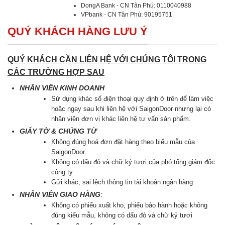
DongA Bank - CN Tân Phú: 0110040988
VPbank - CN Tân Phú: 90195751
QUÝ KHÁCH HÀNG LƯU Ý
QUÝ KHÁCH CẦN LIÊN HỆ VỚI CHÚNG TÔI TRONG
CÁC TRƯỜNG HỢP SAU
NHÂN VIÊN KINH DOANH
Sử dụng khác số điện thoại quy định ở trên để làm việc
hoặc ngay sau khi liên hệ với SaigonDoor nhưng lại có
nhân viên đơn vị khác liên hệ tư vấn sản phẩm.
GIẤY TỜ & CHỨNG TỪ
Không đúng hoá đơn đặt hàng theo biểu mẫu của
SaigonDoor.
Không có dấu đỏ và chữ ký tươi của phó tổng giám đốc
công ty.
Gửi khác, sai lệch thông tin tài khoản ngân hàng
NHÂN VIÊN GIAO HÀNG
:
Không có phiếu xuất kho, phiếu bảo hành hoặc không
đúng kiểu mẫu, không có dấu đỏ và chữ kỷ tươi