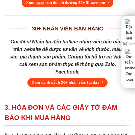
Xem ngay bản đồ chỉ đường 20+ Showroom
30+ NHÂN VIÊN BÁN HÀNG
Gọi điện/ Nhắn tin đến hotline nhân viên bán hàng
Đặt lịc
trên website để được tư vấn về kích thước, màu
sắc, giá thành sản phẩm. Chúng tôi hỗ trợ cả Video
call xem sản phẩm thực tế thông qua Zalo,
Facebook.
Dự
toán
Xem danh sách 30+ nhân viên tại đây
3. HÓA ĐƠN VÀ CÁC GIẤY TỜ ĐẢM
BẢO KHI MUA HÀNG
Sau khi mua hàng quý khách sẽ được cung cấp những hồ