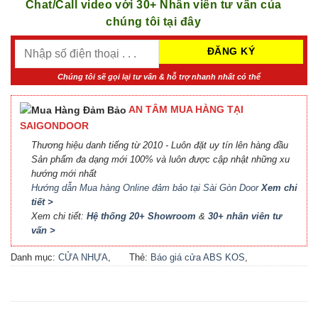
Chat/Call video với 30+ Nhân viên tư vấn của
chúng tôi tại đây
Chúng tôi sẽ gọi lại tư vấn & hỗ trợ nhanh nhất có thể
AN TÂM MUA HÀNG TẠI
SAIGONDOOR
Thương hiệu danh tiếng từ 2010 - Luôn đặt uy tín lên hàng đầu
Sản phẩm đa dạng mới 100% và luôn được cập nhật những xu
hướng mới nhất
Hướng dẫn Mua hàng Online đảm bảo tại Sài Gòn Door
Xem chi
tiết >
Xem chi tiết:
Hệ thống 20+ Showroom
&
30+ nhân viên tư
vấn >
Danh mục:
CỬA NHỰA
,
Thẻ:
Báo giá cửa ABS KOS
,
CỬA NHỰA ABS
,
CỬA
Báo giá cửa nhựa ABS Hàn
NHỰA ABS HÀN QUỐC - 플
Quốc 2021
,
Báo giá cửa
라스틱 문
nhựa ABS Hàn Quốc tại Hà
Nội
,
Cửa ABS KOS
,
Cửa