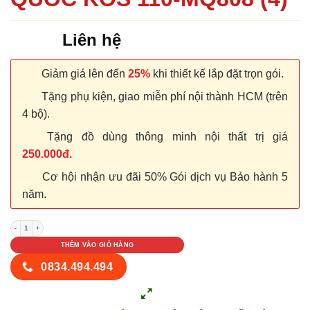
Liên hệ
Giảm giá lên đến
25%
khi thiết kế lắp đặt trọn gói.
Tặng phụ kiện, giao miễn phí nội thành HCM (trên
4 bộ).
Tặng đồ dùng thông minh nội thất trị giá
250.000đ.
Cơ hội nhận ưu đãi 50% Gói dịch vụ Bảo hành 5
năm.
CỬA NHỰA ABS HÀN QUỐC KOS 110-MQ808 (4) số lượng
THÊM VÀO GIỎ HÀNG
0834.494.494