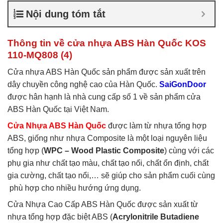
nhựa ABS Hàn Quốc là gì
,
Nội dung tóm tắt
Cửa nhựa ABS Hàn Quốc
tại TP Vĩnh
,
Cửa nhựa ABS
Hàn Quốc tại TPHCM
,
Cửa
Thông tin về cửa nhựa ABS Hàn Quốc KOS
nhựa ABS KOS
110-MQ808 (4)
Cửa nhựa ABS Hàn Quốc sản phẩm được sản xuất trên
dây chuyền công nghệ cao của Hàn Quốc.
SaiGonDoor
được hân hạnh là nhà cung cấp số 1 về sản phẩm cửa
ABS Hàn Quốc tại Việt Nam.
Cửa Nhựa ABS Hàn Quốc
được làm từ nhựa tổng hợp
ABS, giống như nhựa Composite là một loại nguyên liệu
tổng hợp (
WPC – Wood Plastic Composite
) cùng với các
phụ gia như chất tạo màu, chất tạo nối, chất ổn định, chất
gia cường, chất tạo nổi,… sẽ giúp cho sản phẩm cuối cùng
phù hợp cho nhiều hướng ứng dụng.
Cửa Nhựa Cao Cấp ABS Hàn Quốc được sản xuất từ
nhựa tổng hợp đặc biệt ABS (
Acrylonitrile Butadiene