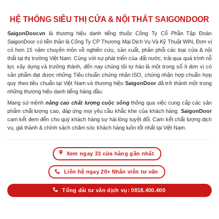
HỆ THỐNG SIÊU THỊ CỬA & NỘI THẤT SAIGONDOOR
SaigonDoor.vn
là thương hiệu danh tiếng thuộc Công Ty Cổ Phần Tập Đoàn
SaigonDoor có tiền thân là Công Ty CP Thương Mại Dịch Vụ Và Kỹ Thuật WIN, Đơn vị
có hơn 15 năm chuyên môn về nghiên cứu, sản xuất, phân phối các loại cửa & nội
thất tại thị trường Việt Nam. Cùng với sự phát triển của đất nước, trải qua quá trình nỗ
lực xây dựng và trưởng thành, đến nay chúng tôi tự hào là một trong số ít đơn vị có
sản phẩm đạt được những Tiêu chuẩn chứng nhận ISO, chứng nhận hợp chuẩn hợp
quy theo tiêu chuẩn tại Việt Nam và thương hiệu
SaigonDoor
đã trở thành một trong
những thương hiệu danh tiếng hàng đầu.
Mang sứ mệnh
nâng cao chất lượng cuộc sống
thông qua việc cung cấp các sản
phẩm chất lượng cao, đáp ứng mọi yêu cầu khắc khe của khách hàng.
SaigonDoor
cam kết đem đến cho quý khách hàng sự hài lòng tuyệt đối. Cam kết chất lượng dịch
vụ, giá thành & chính sách chăm sóc khách hàng luôn tốt nhất tại Việt Nam.
Xem ngay 33 cửa hàng gần nhất
Liên hệ ngay 20+ Nhân viên tư vấn
Tổng đài tư vấn dịch vụ: 0818.400.400