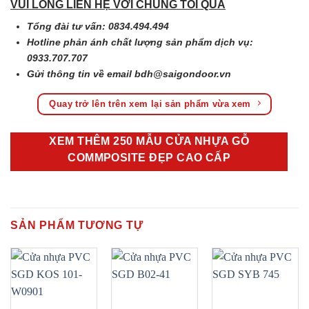
VUI LÒNG LIÊN HỆ VỚI CHÚNG TÔI QUA
Tổng đài tư vấn: 0834.494.494
Hotline phản ánh chất lượng sản phẩm dịch vụ:
0933.707.707
Gửi thông tin về email
bdh@saigondoor.vn
Quay trở lên trên xem lại sản phẩm vừa xem
XEM THÊM 250 MẪU CỬA NHỰA GỖ
COMMPOSITE ĐẸP CAO CẤP
SẢN PHẨM TƯƠNG TỰ