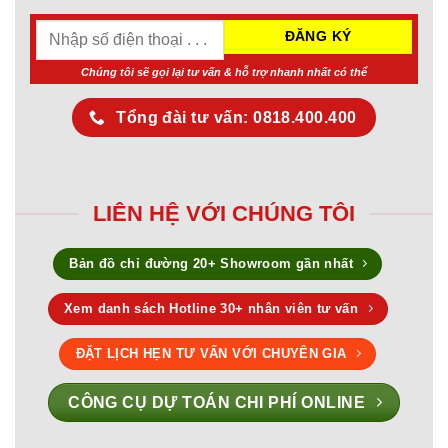
Chúng tôi sẽ gọi lại tư vấn & hỗ trợ nhanh nhất có thể
Tổng đài tư vấn: 0818.400.400
LIÊN HỆ VỚI CHÚNG TÔI
Bản đồ chỉ đường 20+ Showroom gần nhất
Xem danh sách Hotline 30+ nhân viên tư vấn
ĐẶT LỊCH HẸN TƯ VẤN VỚI CHUYÊN GIA
CÔNG CỤ DỰ TOÁN CHI PHÍ ONLINE