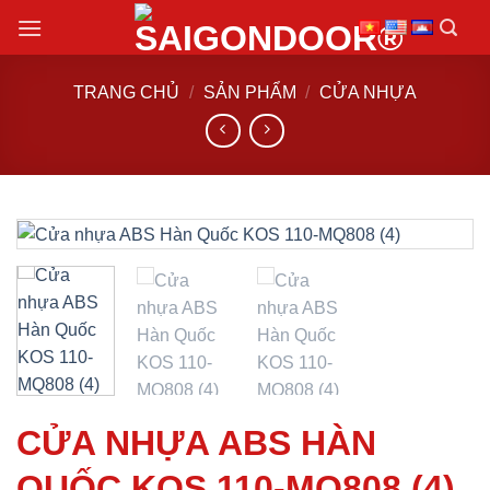
Chuyển
đến
nội
TRANG CHỦ
/
SẢN PHẨM
/
CỬA NHỰA
dung
CỬA NHỰA ABS HÀN
QUỐC KOS 110-MQ808 (4)