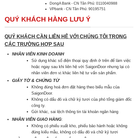
DongA Bank - CN Tân Phú: 0110040988
VPbank - CN Tân Phú: 90195751
QUÝ KHÁCH HÀNG LƯU Ý
QUÝ KHÁCH CẦN LIÊN HỆ VỚI CHÚNG TÔI TRONG
CÁC TRƯỜNG HỢP SAU
NHÂN VIÊN KINH DOANH
Sử dụng khác số điện thoại quy định ở trên để làm việc
hoặc ngay sau khi liên hệ với SaigonDoor nhưng lại có
nhân viên đơn vị khác liên hệ tư vấn sản phẩm.
GIẤY TỜ & CHỨNG TỪ
Không đúng hoá đơn đặt hàng theo biểu mẫu của
SaigonDoor.
Không có dấu đỏ và chữ ký tươi của phó tổng giám đốc
công ty.
Gửi khác, sai lệch thông tin tài khoản ngân hàng
NHÂN VIÊN GIAO HÀNG
:
Không có phiếu xuất kho, phiếu bảo hành hoặc không
đúng kiểu mẫu, không có dấu đỏ và chữ kỷ tươi