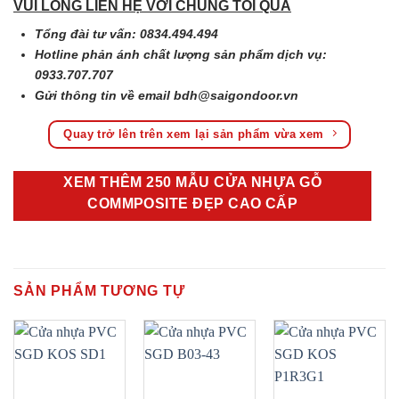
VUI LÒNG LIÊN HỆ VỚI CHÚNG TÔI QUA
Tổng đài tư vấn: 0834.494.494
Hotline phản ánh chất lượng sản phẩm dịch vụ:
0933.707.707
Gửi thông tin về email
bdh@saigondoor.vn
Quay trở lên trên xem lại sản phẩm vừa xem
XEM THÊM 250 MẪU CỬA NHỰA GỖ
COMMPOSITE ĐẸP CAO CẤP
SẢN PHẨM TƯƠNG TỰ