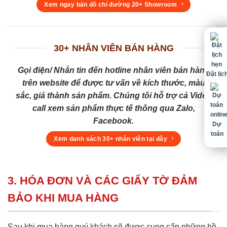
Xem ngay bản đồ chỉ đường 20+ Showroom
30+ NHÂN VIÊN BÁN HÀNG
Gọi điện/ Nhắn tin đến hotline nhân viên bán hàng
Đặt lịc
trên website để được tư vấn về kích thước, màu
sắc, giá thành sản phẩm. Chúng tôi hỗ trợ cả Video
call xem sản phẩm thực tế thông qua Zalo,
Facebook.
Dự
toán
Xem danh sách 30+ nhân viên tại đây
3. HÓA ĐƠN VÀ CÁC GIẤY TỜ ĐẢM
BẢO KHI MUA HÀNG
Sau khi mua hàng quý khách sẽ được cung cấp những hồ