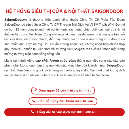
HỆ THỐNG SIÊU THỊ CỬA & NỘI THẤT SAIGONDOOR
SaigonDoor.vn
là thương hiệu danh tiếng thuộc Công Ty Cổ Phần Tập Đoàn
SaigonDoor có tiền thân là Công Ty CP Thương Mại Dịch Vụ Và Kỹ Thuật WIN, Đơn vị
có hơn 15 năm chuyên môn về nghiên cứu, sản xuất, phân phối các loại cửa & nội
thất tại thị trường Việt Nam. Cùng với sự phát triển của đất nước, trải qua quá trình nỗ
lực xây dựng và trưởng thành, đến nay chúng tôi tự hào là một trong số ít đơn vị có
sản phẩm đạt được những Tiêu chuẩn chứng nhận ISO, chứng nhận hợp chuẩn hợp
quy theo tiêu chuẩn tại Việt Nam và thương hiệu
SaigonDoor
đã trở thành một trong
những thương hiệu danh tiếng hàng đầu.
Mang sứ mệnh
nâng cao chất lượng cuộc sống
thông qua việc cung cấp các sản
phẩm chất lượng cao, đáp ứng mọi yêu cầu khắc khe của khách hàng.
SaigonDoor
cam kết đem đến cho quý khách hàng sự hài lòng tuyệt đối. Cam kết chất lượng dịch
vụ, giá thành & chính sách chăm sóc khách hàng luôn tốt nhất tại Việt Nam.
Xem ngay 33 cửa hàng gần nhất
Liên hệ ngay 20+ Nhân viên tư vấn
Tổng đài tư vấn dịch vụ: 0818.400.400