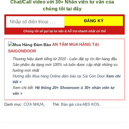
Chat/Call video với 30+ Nhân viên tư vấn của
chúng tôi tại đây
Chúng tôi sẽ gọi lại tư vấn & hỗ trợ nhanh nhất có thể
AN TÂM MUA HÀNG TẠI
SAIGONDOOR
Thương hiệu danh tiếng từ 2010 - Luôn đặt uy tín lên hàng đầu
Sản phẩm đa dạng mới 100% và luôn được cập nhật những xu
hướng mới nhất
Hướng dẫn Mua hàng Online đảm bảo tại Sài Gòn Door
Xem chi
tiết >
Xem chi tiết:
Hệ thống 20+ Showroom
&
30+ nhân viên tư
vấn >
Danh mục:
CỬA NHỰA
,
Thẻ:
Báo giá cửa ABS KOS
,
CỬA NHỰA ABS
,
CỬA
Báo giá cửa nhựa ABS Hàn
NHỰA ABS HÀN QUỐC - 플
Quốc 2021
,
Báo giá cửa
라스틱 문
,
CỬA NHỰA HÀN
nhựa ABS Hàn Quốc tại Hà
QUỐC
Nội
,
Cửa ABS KOS
,
Cửa