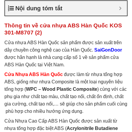
nhựa ABS Hàn Quốc là gì
,
Nội dung tóm tắt
Cửa nhựa ABS Hàn Quốc
tại TP Vĩnh
,
Cửa nhựa ABS
Hàn Quốc tại TPHCM
,
Cửa
Thông tin về cửa nhựa ABS Hàn Quốc KOS
nhựa ABS KOS
301-M8707 (2)
Cửa nhựa ABS Hàn Quốc sản phẩm được sản xuất trên
dây chuyền công nghệ cao của Hàn Quốc.
SaiGonDoor
được hân hạnh là nhà cung cấp số 1 về sản phẩm cửa
ABS Hàn Quốc tại Việt Nam.
Cửa Nhựa ABS Hàn Quốc
được làm từ nhựa tổng hợp
ABS, giống như nhựa Composite là một loại nguyên liệu
tổng hợp (
WPC – Wood Plastic Composite
) cùng với các
phụ gia như chất tạo màu, chất tạo nối, chất ổn định, chất
gia cường, chất tạo nổi,… sẽ giúp cho sản phẩm cuối cùng
phù hợp cho nhiều hướng ứng dụng.
Cửa Nhựa Cao Cấp ABS Hàn Quốc được sản xuất từ
nhựa tổng hợp đặc biệt ABS (
Acrylonitrile Butadiene