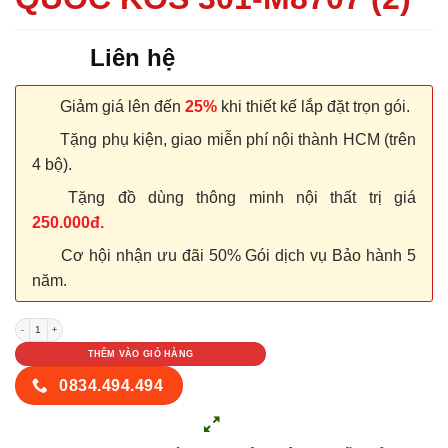
Liên hệ
Giảm giá lên đến
25%
khi thiết kế lắp đặt trọn gói.
Tặng phụ kiện, giao miễn phí nội thành HCM (trên
4 bộ).
Tặng đồ dùng thông minh nội thất trị giá
250.000đ.
Cơ hội nhận ưu đãi 50% Gói dịch vụ Bảo hành 5
năm.
CỬA NHỰA ABS HÀN QUỐC KOS 301-M8707 (2) số lượng
THÊM VÀO GIỎ HÀNG
0834.494.494