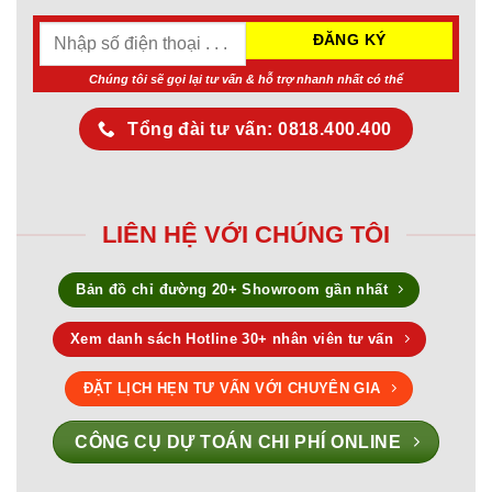
Chúng tôi sẽ gọi lại tư vấn & hỗ trợ nhanh nhất có thể
Tổng đài tư vấn: 0818.400.400
LIÊN HỆ VỚI CHÚNG TÔI
Bản đồ chỉ đường 20+ Showroom gần nhất
Xem danh sách Hotline 30+ nhân viên tư vấn
ĐẶT LỊCH HẸN TƯ VẤN VỚI CHUYÊN GIA
CÔNG CỤ DỰ TOÁN CHI PHÍ ONLINE