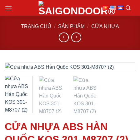
Chuyển
đến
nội
TRANG CHỦ
/
SẢN PHẨM
/
CỬA NHỰA
dung
CỬA NHỰA ABS HÀN
QUỐC KOS 301-M8707 (2)