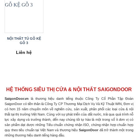
NỘI THẤT TỦ GỖ KỆ
GỖ 3
Liên hệ
HỆ THỐNG SIÊU THỊ CỬA & NỘI THẤT SAIGONDOOR
SaigonDoor.vn
là thương hiệu danh tiếng thuộc Công Ty Cổ Phần Tập Đoàn
SaigonDoor có tiền thân là Công Ty CP Thương Mại Dịch Vụ Và Kỹ Thuật WIN, Đơn vị
có hơn 15 năm chuyên môn về nghiên cứu, sản xuất, phân phối các loại cửa & nội
thất tại thị trường Việt Nam. Cùng với sự phát triển của đất nước, trải qua quá trình nỗ
lực xây dựng và trưởng thành, đến nay chúng tôi tự hào là một trong số ít đơn vị có
sản phẩm đạt được những Tiêu chuẩn chứng nhận ISO, chứng nhận hợp chuẩn hợp
quy theo tiêu chuẩn tại Việt Nam và thương hiệu
SaigonDoor
đã trở thành một trong
những thương hiệu danh tiếng hàng đầu.