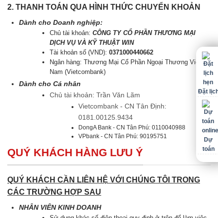
2. THANH TOÁN QUA HÌNH THỨC CHUYỂN KHOẢN
Dành cho Doanh nghiệp:
Chủ tài khoản:
CÔNG TY CỔ PHẦN THƯƠNG MẠI
DỊCH VỤ VÀ KỸ THUẬT WIN
Tài khoản số (VND):
0371000440662
Ngân hàng: Thương Mại Cổ Phần Ngoại Thương Việt
Nam (Vietcombank)
Dành cho Cá nhân
Đặt lịc
Chủ tài khoản: Trần Văn Lãm
Vietcombank - CN Tân Định:
0181.00125.9434
DongA Bank - CN Tân Phú: 0110040988
VPbank - CN Tân Phú: 90195751
Dự
toán
QUÝ KHÁCH HÀNG LƯU Ý
QUÝ KHÁCH CẦN LIÊN HỆ VỚI CHÚNG TÔI TRONG
CÁC TRƯỜNG HỢP SAU
NHÂN VIÊN KINH DOANH
Sử dụng khác số điện thoại quy định ở trên để làm việc