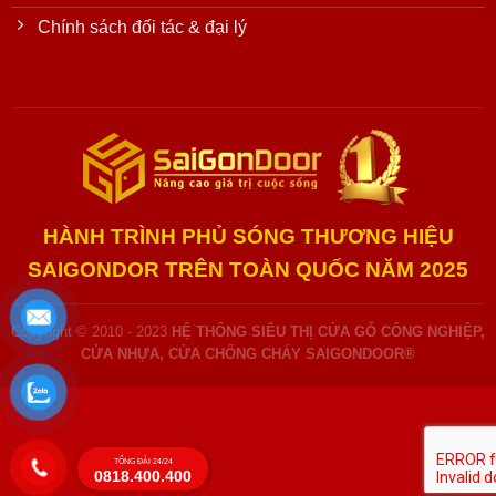
Chính sách đối tác & đại lý
HÀNH TRÌNH PHỦ SÓNG THƯƠNG HIỆU
SAIGONDOR TRÊN TOÀN QUỐC NĂM 2025
Copyright © 2010 - 2023
HỆ THỐNG SIÊU THỊ CỬA GỖ CÔNG NGHIỆP,
CỬA NHỰA, CỬA CHỐNG CHÁY SAIGONDOOR®
TỔNG ĐÀI 24/24
0818.400.400