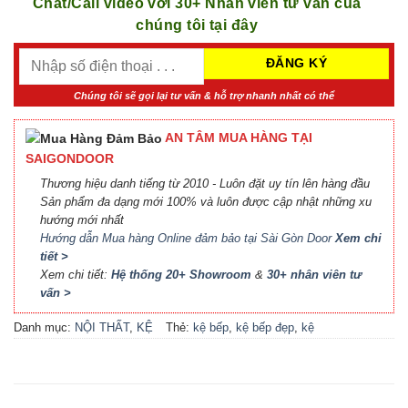
Chat/Call video với 30+ Nhân viên tư vấn của
chúng tôi tại đây
Chúng tôi sẽ gọi lại tư vấn & hỗ trợ nhanh nhất có thể
AN TÂM MUA HÀNG TẠI
SAIGONDOOR
Thương hiệu danh tiếng từ 2010 - Luôn đặt uy tín lên hàng đầu
Sản phẩm đa dạng mới 100% và luôn được cập nhật những xu
hướng mới nhất
Hướng dẫn Mua hàng Online đảm bảo tại Sài Gòn Door
Xem chi
tiết >
Xem chi tiết:
Hệ thống 20+ Showroom
&
30+ nhân viên tư
vấn >
Danh mục:
NỘI THẤT
,
KỆ
Thẻ:
kệ bếp
,
kệ bếp đẹp
,
kệ
BẾP TỦ BẾP
bếp tủ bếp
,
nội thất bếp
,
nội
thất tủ bếp kệ bếp
,
tủ bếp
,
tủ bếp đẹp