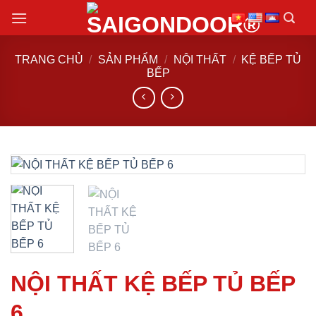
Chuyển
đến
nội
TRANG CHỦ
/
SẢN PHẨM
/
NỘI THẤT
/
KỆ BẾP TỦ
dung
BẾP
NỘI THẤT KỆ BẾP TỦ BẾP
6