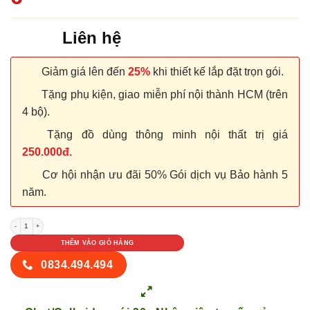
Liên hệ
Giảm giá lên đến
25%
khi thiết kế lắp đặt trọn gói.
Tặng phụ kiện, giao miễn phí nội thành HCM (trên
4 bộ).
Tặng đồ dùng thông minh nội thất trị giá
250.000đ.
Cơ hội nhận ưu đãi 50% Gói dịch vụ Bảo hành 5
năm.
NỘI THẤT KỆ BẾP TỦ BẾP 6 số lượng
THÊM VÀO GIỎ HÀNG
0834.494.494