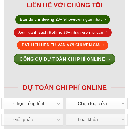
LIÊN HỆ VỚI CHÚNG TÔI
Bản đồ chỉ đường 20+ Showroom gần nhất
Xem danh sách Hotline 30+ nhân viên tư vấn
ĐẶT LỊCH HẸN TƯ VẤN VỚI CHUYÊN GIA
CÔNG CỤ DỰ TOÁN CHI PHÍ ONLINE
DỰ TOÁN CHI PHÍ ONLINE