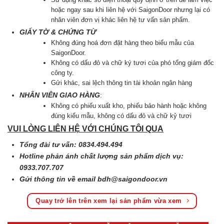
hoặc ngay sau khi liên hệ với SaigonDoor nhưng lại có
nhân viên đơn vị khác liên hệ tư vấn sản phẩm.
GIẤY TỜ & CHỨNG TỪ
Không đúng hoá đơn đặt hàng theo biểu mẫu của
SaigonDoor.
Không có dấu đỏ và chữ ký tươi của phó tổng giám đốc
công ty.
Gửi khác, sai lệch thông tin tài khoản ngân hàng
NHÂN VIÊN GIAO HÀNG
:
Không có phiếu xuất kho, phiếu bảo hành hoặc không
đúng kiểu mẫu, không có dấu đỏ và chữ kỷ tươi
VUI LÒNG LIÊN HỆ VỚI CHÚNG TÔI QUA
Tổng đài tư vấn: 0834.494.494
Hotline phản ánh chất lượng sản phẩm dịch vụ:
0933.707.707
Gửi thông tin về email
bdh@saigondoor.vn
Quay trở lên trên xem lại sản phẩm vừa xem