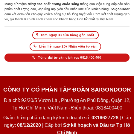
Mang sứ mệnh
nâng cao chất lượng cuộc sống
thông qua việc cung cấp các sản
phẩm chất lượng cao, đáp ứng mọi yêu cầu khắc khe của khách hàng.
SaigonDoor
cam kết đem đến cho quý khách hàng sự hài lòng tuyệt đối. Cam kết chất lượng dịch
vụ, giá thành & chính sách chăm sóc khách hàng luôn tốt nhất tại Việt Nam.
Xem ngay 33 cửa hàng gần nhất
Liên hệ ngay 20+ Nhân viên tư vấn
Tổng đài tư vấn dịch vụ: 0818.400.400
CÔNG TY CỔ PHẦN TẬP ĐOÀN SAIGONDOOR
Địa chỉ: 92/20/5 Vườn Lài, Phường An Phú Đông, Quận 12,
Tp Hồ Chí Minh, Việt Nam - Điện thoại: 0818400400
Giấy chứng nhận đăng ký kinh doanh số:
0316627728
| Cấp
ngày:
08/12/2020 |
Cấp bởi
Sở kế hoạch và Đầu tư Tp Hồ
Chí Minh