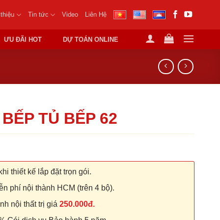
 thiệu
Tin tức
Video
Liên Hệ
ƯU ĐÃI HOT
DỰ TOÁN ONLINE
 BẾP TỦ BẾP 62
hi thiết kế lắp đặt trọn gói.
n phí nội thành HCM (trên 4 bộ).
 nội thất trị giá
250.000đ.