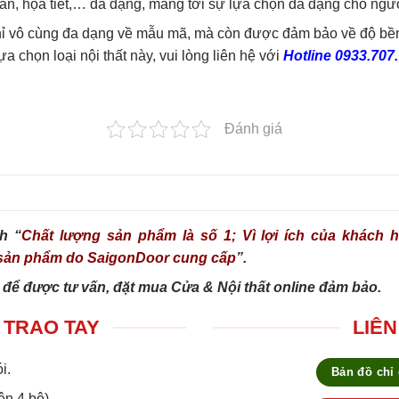
văn, họa tiết,… đa dạng, mang tới sự lựa chọn đa dạng cho ngư
ỉ vô cùng đa dạng về mẫu mã, mà còn được đảm bảo về độ bền và
 chọn loại nội thất này, vui lòng liên hệ với
Hotline 0933.707
Đánh giá
h “
Chất lượng sản phẩm là số 1; Vì lợi ích của khách hà
g sản phẩm do SaigonDoor cung cấp
”.
 để được tư vấn, đặt mua Cửa & Nội thất online đảm bảo.
 TRAO TAY
LIÊN
i.
Bản đồ chỉ
ên 4 bộ).