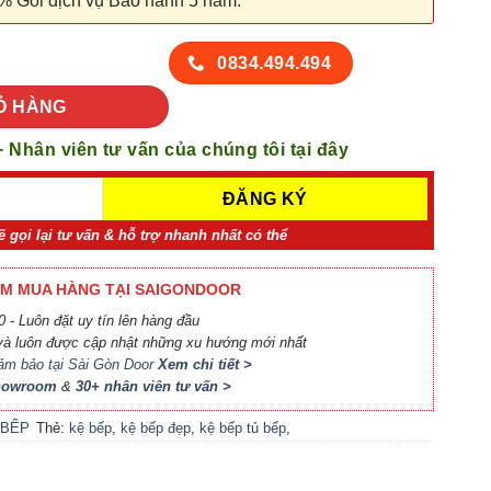
% Gói dịch vụ Bảo hành 5 năm.
ố lượng
0834.494.494
Ỏ HÀNG
+ Nhân viên tư vấn của chúng tôi tại đây
ẽ gọi lại tư vấn & hỗ trợ nhanh nhất có thể
M MUA HÀNG TẠI SAIGONDOOR
 - Luôn đặt uy tín lên hàng đầu
à luôn được cập nhật những xu hướng mới nhất
ảm bảo tại Sài Gòn Door
Xem chi tiết >
Showroom
&
30+ nhân viên tư vấn >
 BẾP
Thẻ:
kệ bếp
,
kệ bếp đẹp
,
kệ bếp tủ bếp
,
nội thất bếp
,
nội thất tủ bếp kệ bếp
,
tủ
bếp
,
tủ bếp đẹp