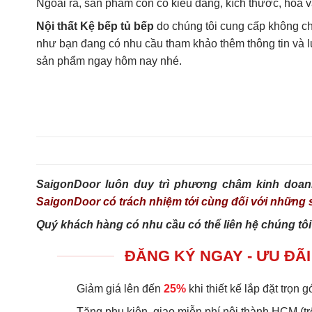
Ngoài ra, sản phẩm còn có kiểu dáng, kích thước, hoa 
Nội thất Kệ bếp tủ bếp
do chúng tôi cung cấp không ch
như bạn đang có nhu cầu tham khảo thêm thông tin và lựa
sản phẩm ngay hôm nay nhé.
SaigonDoor luôn duy trì phương châm kinh doan
SaigonDoor có trách nhiệm tới cùng đối với nhữn
Quý khách hàng có nhu cầu có thể liên hệ chúng tôi
ĐĂNG KÝ NGAY - ƯU ĐÃI
Giảm giá lên đến
25%
khi thiết kế lắp đặt trọn gó
Tặng phụ kiện, giao miễn phí nội thành HCM (tr