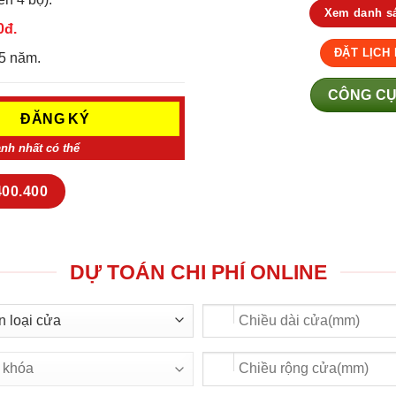
Xem danh sá
0đ.
ĐẶT LỊCH
5 năm.
CÔNG CỤ
anh nhất có thể
400.400
DỰ TOÁN CHI PHÍ ONLINE