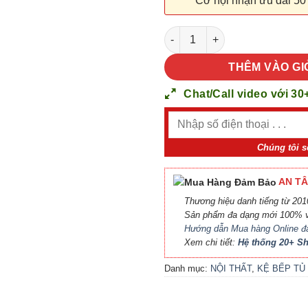
Cơ hội nhận ưu đãi 50
NỘI THẤT KỆ BẾP TỦ BẾP 62 s
THÊM VÀO GI
Chat/Call video với 30
Chúng tôi s
AN TÂ
Thương hiệu danh tiếng từ 2010
Sản phẩm đa dạng mới 100% v
Hướng dẫn Mua hàng Online đ
Xem chi tiết:
Hệ thống 20+ 
Danh mục:
NỘI THẤT
,
KỆ BẾP TỦ