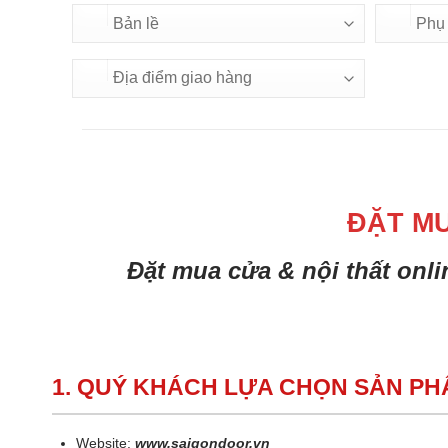
ĐẶT M
Đặt mua cửa & nội thất onl
1. QUÝ KHÁCH LỰA CHỌN SẢN P
Website:
www.saigondoor.vn