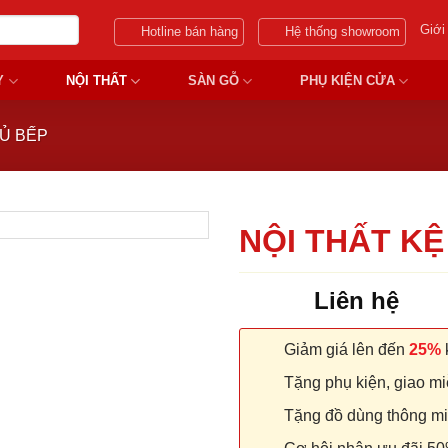
Giới
Hotline bán hàng
Hệ thống showroom
Y
NỘI THẤT
SÀN GỖ
PHỤ KIỆN CỬA
TỦ BẾP
NỘI THẤT KỆ
Liên hệ
Giảm giá lên đến
25%
k
Tặng phụ kiện, giao miễ
Tặng đồ dùng thông minh