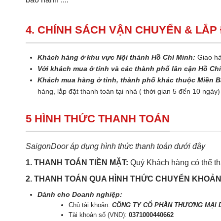
4. CHÍNH SÁCH VẬN CHUYỂN & LẮP
Khách hàng ở khu vực Nội thành Hồ Chí Minh:
Giao hà
Với khách mua ở tỉnh và các thành phố lân cận Hồ Ch
Khách mua hàng ở tỉnh, thành phố khác thuộc Miền B
hàng, lắp đặt thanh toán tại nhà ( thời gian 5 đến 10 ngày)
5 HÌNH THỨC THANH TOÁN
SaigonDoor áp dụng hình thức thanh toán dưới đây
1. THANH TOÁN TIỀN MẶT:
Quý Khách hàng có thể tha
2. THANH TOÁN QUA HÌNH THỨC CHUYỂN KHOẢ
Dành cho Doanh nghiệp:
Chủ tài khoản:
CÔNG TY CỔ PHẦN THƯƠNG MẠI D
Tài khoản số (VND):
0371000440662