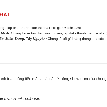
 ĐẶT
ng - lắp đặt - thanh toán tại nhà (thời gian 6 đến 12h)
í Minh
: Chúng tôi sẽ trực tiếp vận chuyển, lắp đặt - thanh toán tại nhà 
ắc, Miền Trung, Tây Nguyên:
Chúng tôi sẽ gửi hàng thông qua các đố
nh toán bằng tiền mặt tại tất cả hệ thống showroom của chúng t
N
ỊCH VỤ VÀ KỸ THUẬT WIN