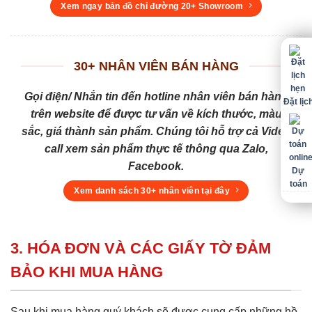
Xem ngay bản đồ chỉ đường 20+ Showroom
30+ NHÂN VIÊN BÁN HÀNG
Gọi điện/ Nhắn tin đến hotline nhân viên bán hàng
Đặt lịc
trên website để được tư vấn về kích thước, màu
sắc, giá thành sản phẩm. Chúng tôi hỗ trợ cả Video
call xem sản phẩm thực tế thông qua Zalo,
Facebook.
Dự
toán
Xem danh sách 30+ nhân viên tại đây
3. HÓA ĐƠN VÀ CÁC GIẤY TỜ ĐẢM
BẢO KHI MUA HÀNG
Sau khi mua hàng quý khách sẽ được cung cấp những hồ