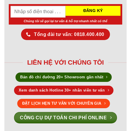
Chúng tôi sẽ gọi lại tư vấn & hỗ trợ nhanh nhất có thể
Tổng đài tư vấn: 0818.400.400
LIÊN HỆ VỚI CHÚNG TÔI
Bản đồ chỉ đường 20+ Showroom gần nhất
Xem danh sách Hotline 30+ nhân viên tư vấn
ĐẶT LỊCH HẸN TƯ VẤN VỚI CHUYÊN GIA
CÔNG CỤ DỰ TOÁN CHI PHÍ ONLINE