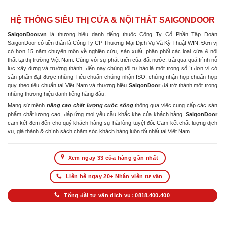
HỆ THỐNG SIÊU THỊ CỬA & NỘI THẤT SAIGONDOOR
SaigonDoor.vn
là thương hiệu danh tiếng thuộc Công Ty Cổ Phần Tập Đoàn
SaigonDoor có tiền thân là Công Ty CP Thương Mại Dịch Vụ Và Kỹ Thuật WIN, Đơn vị
có hơn 15 năm chuyên môn về nghiên cứu, sản xuất, phân phối các loại cửa & nội
thất tại thị trường Việt Nam. Cùng với sự phát triển của đất nước, trải qua quá trình nỗ
lực xây dựng và trưởng thành, đến nay chúng tôi tự hào là một trong số ít đơn vị có
sản phẩm đạt được những Tiêu chuẩn chứng nhận ISO, chứng nhận hợp chuẩn hợp
quy theo tiêu chuẩn tại Việt Nam và thương hiệu
SaigonDoor
đã trở thành một trong
những thương hiệu danh tiếng hàng đầu.
Mang sứ mệnh
nâng cao chất lượng cuộc sống
thông qua việc cung cấp các sản
phẩm chất lượng cao, đáp ứng mọi yêu cầu khắc khe của khách hàng.
SaigonDoor
cam kết đem đến cho quý khách hàng sự hài lòng tuyệt đối. Cam kết chất lượng dịch
vụ, giá thành & chính sách chăm sóc khách hàng luôn tốt nhất tại Việt Nam.
Xem ngay 33 cửa hàng gần nhất
Liên hệ ngay 20+ Nhân viên tư vấn
Tổng đài tư vấn dịch vụ: 0818.400.400