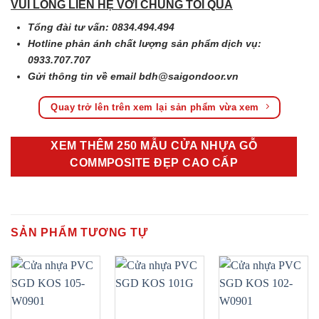
VUI LÒNG LIÊN HỆ VỚI CHÚNG TÔI QUA
Tổng đài tư vấn: 0834.494.494
Hotline phản ánh chất lượng sản phẩm dịch vụ:
0933.707.707
Gửi thông tin về email
bdh@saigondoor.vn
Quay trở lên trên xem lại sản phẩm vừa xem
XEM THÊM 250 MẪU CỬA NHỰA GỖ
COMMPOSITE ĐẸP CAO CẤP
SẢN PHẨM TƯƠNG TỰ