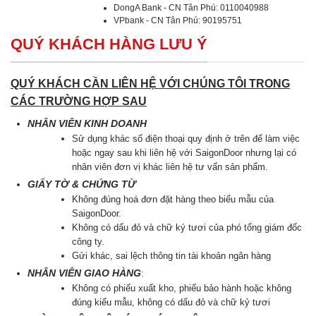
DongA Bank - CN Tân Phú: 0110040988
VPbank - CN Tân Phú: 90195751
QUÝ KHÁCH HÀNG LƯU Ý
QUÝ KHÁCH CẦN LIÊN HỆ VỚI CHÚNG TÔI TRONG
CÁC TRƯỜNG HỢP SAU
NHÂN VIÊN KINH DOANH
Sử dụng khác số điện thoại quy định ở trên để làm việc
hoặc ngay sau khi liên hệ với SaigonDoor nhưng lại có
nhân viên đơn vị khác liên hệ tư vấn sản phẩm.
GIẤY TỜ & CHỨNG TỪ
Không đúng hoá đơn đặt hàng theo biểu mẫu của
SaigonDoor.
Không có dấu đỏ và chữ ký tươi của phó tổng giám đốc
công ty.
Gửi khác, sai lệch thông tin tài khoản ngân hàng
NHÂN VIÊN GIAO HÀNG
:
Không có phiếu xuất kho, phiếu bảo hành hoặc không
đúng kiểu mẫu, không có dấu đỏ và chữ kỷ tươi