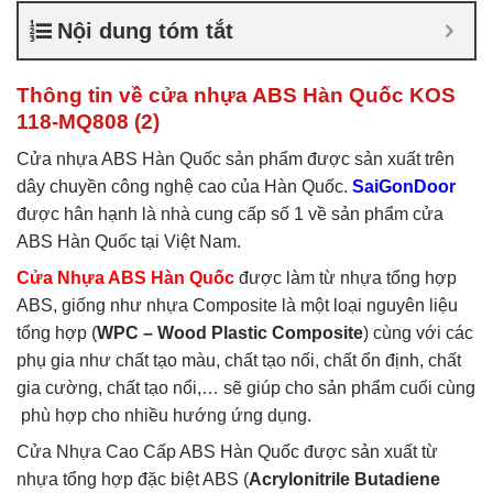
nhựa ABS Hàn Quốc là gì
,
Nội dung tóm tắt
Cửa nhựa ABS Hàn Quốc
tại TP Vĩnh
,
Cửa nhựa ABS
Hàn Quốc tại TPHCM
,
Cửa
Thông tin về cửa nhựa ABS Hàn Quốc KOS
nhựa ABS KOS
118-MQ808 (2)
Cửa nhựa ABS Hàn Quốc sản phẩm được sản xuất trên
dây chuyền công nghệ cao của Hàn Quốc.
SaiGonDoor
được hân hạnh là nhà cung cấp số 1 về sản phẩm cửa
ABS Hàn Quốc tại Việt Nam.
Cửa Nhựa ABS Hàn Quốc
được làm từ nhựa tổng hợp
ABS, giống như nhựa Composite là một loại nguyên liệu
tổng hợp (
WPC – Wood Plastic Composite
) cùng với các
phụ gia như chất tạo màu, chất tạo nối, chất ổn định, chất
gia cường, chất tạo nổi,… sẽ giúp cho sản phẩm cuối cùng
phù hợp cho nhiều hướng ứng dụng.
Cửa Nhựa Cao Cấp ABS Hàn Quốc được sản xuất từ
nhựa tổng hợp đặc biệt ABS (
Acrylonitrile Butadiene