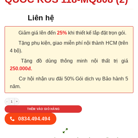
Liên hệ
Giảm giá lên đến
25%
khi thiết kế lắp đặt trọn gói.
Tặng phụ kiện, giao miễn phí nội thành HCM (trên
4 bộ).
Tặng đồ dùng thông minh nội thất trị giá
250.000đ.
Cơ hội nhận ưu đãi 50% Gói dịch vụ Bảo hành 5
năm.
CỬA NHỰA ABS HÀN QUỐC KOS 118-MQ808 (2) số lượng
THÊM VÀO GIỎ HÀNG
0834.494.494