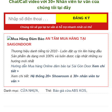
Chat/Call video với 30+ Nhân viên tư vấn của
chúng tôi tại đây
Chúng tôi sẽ gọi lại tư vấn & hỗ trợ nhanh nhất có thể
AN TÂM MUA HÀNG TẠI
SAIGONDOOR
Thương hiệu danh tiếng từ 2010 - Luôn đặt uy tín lên hàng đầu
Sản phẩm đa dạng mới 100% và luôn được cập nhật những xu
hướng mới nhất
Hướng dẫn Mua hàng Online đảm bảo tại Sài Gòn Door
Xem chi
tiết >
Xem chi tiết:
Hệ thống 20+ Showroom
&
30+ nhân viên tư
vấn >
Danh mục:
CỬA NHỰA
,
Thẻ:
Báo giá cửa ABS KOS
,
CỬA NHỰA ABS
,
CỬA
Báo giá cửa nhựa ABS Hàn
NHỰA ABS HÀN QUỐC - 플
Quốc 2021
,
Báo giá cửa
라스틱 문
nhựa ABS Hàn Quốc tại Hà
Nội
,
Cửa ABS KOS
,
Cửa