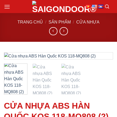
Chuyển
đến
nội
TRANG CHỦ
/
SẢN PHẨM
/
CỬA NHỰA
dung
CỬA NHỰA ABS HÀN
QUỐC KOS 118-MQ808 (2)