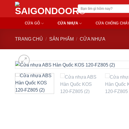
Chuyển
Tìm
đến
kiếm:
nội
CỬA GỖ
CỬA NHỰA
CỬA CHỐNG CHÁ
dung
TRANG CHỦ
/
SẢN PHẨM
/
CỬA NHỰA