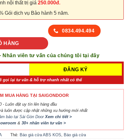
 nội thất trị giá
250.000đ.
% Gói dịch vụ Bảo hành 5 năm.
120-FZ805 (2) số lượng
0834.494.494
Ỏ HÀNG
+ Nhân viên tư vấn của chúng tôi tại đây
ẽ gọi lại tư vấn & hỗ trợ nhanh nhất có thể
M MUA HÀNG TẠI SAIGONDOOR
 - Luôn đặt uy tín lên hàng đầu
à luôn được cập nhật những xu hướng mới nhất
ảm bảo tại Sài Gòn Door
Xem chi tiết >
Showroom
&
30+ nhân viên tư vấn >
A
Thẻ:
Báo giá cửa ABS KOS
,
Báo giá cửa