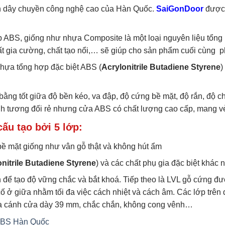
 dây chuyền công nghệ cao của Hàn Quốc.
SaiGonDoor
được 
ABS, giống như nhựa Composite là một loại nguyên liệu tổng 
 chất gia cường, chất tạo nổi,… sẽ giúp cho sản phẩm cuối cùn
ựa tổng hợp đặc biệt ABS (
Acrylonitrile Butadiene Styrene
)
 tốt giữa độ bền kéo, va đập, độ cứng bề mặt, độ rắn, độ chịu 
nh tương đối rẻ nhưng cửa ABS có chất lượng cao cấp, mang v
u tạo bởi 5 lớp:
bề mặt giống như vân gỗ thật và không hút ẩm
nitrile Butadiene Styrene
) và các chất phụ gia đặc biệt khác 
ể tạo độ vững chắc và bắt khoá. Tiếp theo là LVL gỗ cứng đượ
ở giữa nhằm tối đa việc cách nhiệt và cách âm. Các lớp trên đ
o ra cánh cửa dày 39 mm, chắc chắn, không cong vênh…