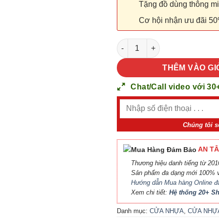
Tặng đồ dùng thông minh
Cơ hội nhận ưu đãi 50
CỬA NHỰA ABS HÀN QUỐC KOS 
THÊM VÀO GI
Chat/Call video với 30
Chúng tôi s
AN TÂ
Thương hiệu danh tiếng từ 2010
Sản phẩm đa dạng mới 100% v
Hướng dẫn Mua hàng Online đ
Xem chi tiết:
Hệ thống 20+ 
Danh mục:
CỬA NHỰA
,
CỬA NHỰ